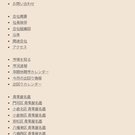
お問い合わせ
会社概要
社長挨拶
会社組織図
沿革
関連会社
アクセス
市場を知る
市況速報
年間休開市カレンダー
今月の出回り情報
出回りカレンダー
青果屋名鑑
門司区 青果屋名鑑
小倉北区 青果屋名鑑
小倉南区 青果屋名鑑
若松区 青果屋名鑑
八幡東区 青果屋名鑑
八幡西区 青果屋名鑑