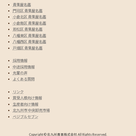
青果屋名鑑
門司区 青果屋名鑑
小倉北区 青果屋名鑑
小倉南区 青果屋名鑑
若松区 青果屋名鑑
八幡東区 青果屋名鑑
八幡西区 青果屋名鑑
戸畑区 青果屋名鑑
採用情報
中途採用情報
先輩の声
よくある質問
リンク
買受人様向け情報
生産者向け情報
北九州市 中央卸売市場
ベジブルセブン
Copyright © 北九州青果株式会社 All Rights Reserved.