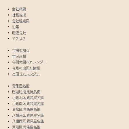
会社概要
社長挨拶
会社組織図
沿革
関連会社
アクセス
市場を知る
市況速報
年間休開市カレンダー
今月の出回り情報
出回りカレンダー
青果屋名鑑
門司区 青果屋名鑑
小倉北区 青果屋名鑑
小倉南区 青果屋名鑑
若松区 青果屋名鑑
八幡東区 青果屋名鑑
八幡西区 青果屋名鑑
戸畑区 青果屋名鑑