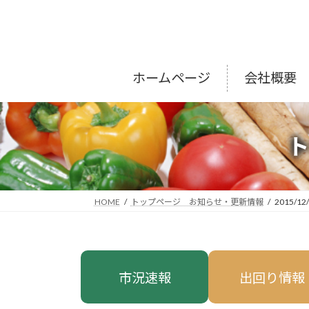
コ
ナ
ン
ビ
テ
ゲ
ン
ー
ツ
シ
ホームページ
会社概要
へ
ョ
ス
ン
キ
に
ッ
移
プ
動
HOME
トップページ お知らせ・更新情報
2015/12
市況速報
出回り情報