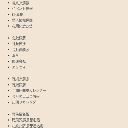
青果物情報
イベント情報
KK新聞
個人情報保護
お問い合わせ
会社概要
社長挨拶
会社組織図
沿革
関連会社
アクセス
市場を知る
市況速報
年間休開市カレンダー
今月の出回り情報
出回りカレンダー
青果屋名鑑
門司区 青果屋名鑑
小倉北区 青果屋名鑑