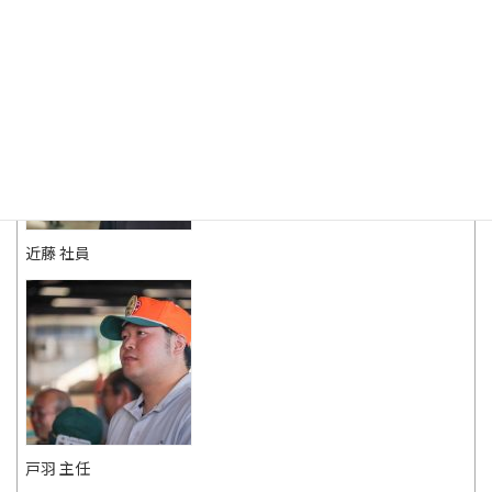
髙巣 係長
近藤 社員
戸羽 主任