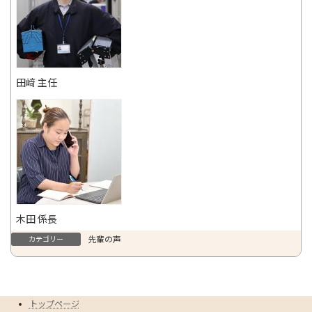
田﨑 主任
木田 係長
先輩の声
カテゴリー
トップページ