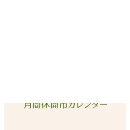
る、この時期ならではの風物詩です。 お盆のお供えや飾りとして
:
も親しまれ、店頭…
続きを読む
「ほ
お
ず
き」
の
せ
り
販
売
が
あ
り
ま
検
し
索:
た！